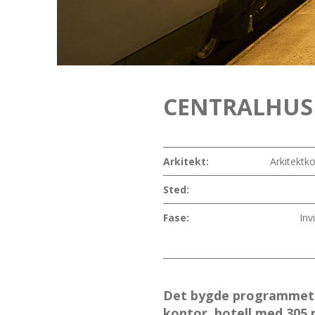
CENTRALHUS
Arkitekt:
Arkitektk
Sted:
Fase:
Inv
Det bygde programmet e
kontor, hotell med 305