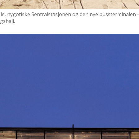
e, nygotiske Sentralstasjonen og den nye bussterminalen 
gshall.