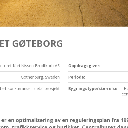
ET GØTEBORG
ontoret Kari Nissen Brodtkorb AS
Oppdragsgiver:
Gothenburg, Sweden
Periode:
itert konkurranse - detaljprosjekt
Bygningstype/størrelse:
Ho
cen
r en optimalisering av en reguleringsplan fra 19
 rom, trafikkservice og butikker. Centralhuset d