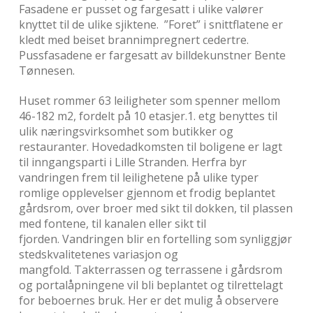
Fasadene er pusset og fargesatt i ulike valører
knyttet til de ulike sjiktene. ”Foret” i snittflatene er
kledt med beiset brannimpregnert cedertre.
Pussfasadene er fargesatt av billdekunstner Bente
Tønnesen.
Huset rommer 63 leiligheter som spenner mellom
46-182 m2, fordelt på 10 etasjer.1. etg benyttes til
ulik næringsvirksomhet som butikker og
restauranter. Hovedadkomsten til boligene er lagt
til inngangsparti i Lille Stranden. Herfra byr
vandringen frem til leilighetene på ulike typer
romlige opplevelser gjennom et frodig beplantet
gårdsrom, over broer med sikt til dokken, til plassen
med fontene, til kanalen eller sikt til
fjorden. Vandringen blir en fortelling som synliggjør
stedskvalitetenes variasjon og
mangfold. Takterrassen og terrassene i gårdsrom
og portalåpningene vil bli beplantet og tilrettelagt
for beboernes bruk. Her er det mulig å observere