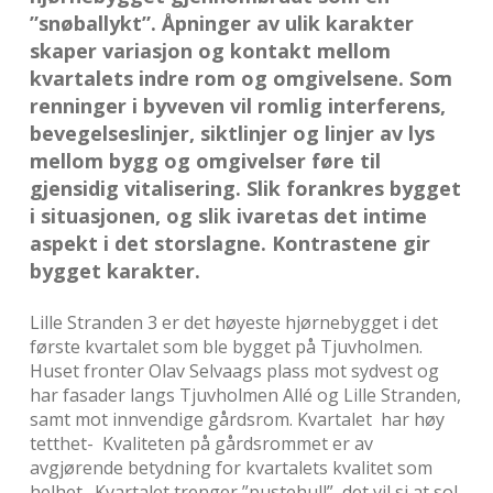
”snøballykt”. Åpninger av ulik karakter
skaper variasjon og kontakt mellom
kvartalets indre rom og omgivelsene. Som
renninger i byveven vil romlig interferens,
bevegelseslinjer, siktlinjer og linjer av lys
mellom bygg og omgivelser føre til
gjensidig vitalisering. Slik forankres bygget
i situasjonen, og slik ivaretas det intime
aspekt i det storslagne. Kontrastene gir
bygget karakter.
Lille Stranden 3 er det høyeste hjørnebygget i det
første kvartalet som ble bygget på Tjuvholmen.
Huset fronter Olav Selvaags plass mot sydvest og
har fasader langs Tjuvholmen Allé og Lille Stranden,
samt mot innvendige gårdsrom. Kvartalet har høy
tetthet- Kvaliteten på gårdsrommet er av
avgjørende betydning for kvartalets kvalitet som
helhet. Kvartalet trenger ”pustehull”, det vil si at sol