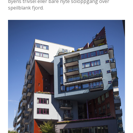
byens trivsel eller bare nyte soloppgang over
speilblank fjord.