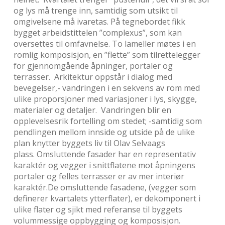
og lys må trenge inn, samtidig som utsikt til
omgivelsene må ivaretas. På tegnebordet fikk
bygget arbeidstittelen ”complexus”, som kan
oversettes til omfavnelse. To lameller møtes i en
romlig komposisjon, en ”flette” som tilrettelegger
for gjennomgående åpninger, portaler og
terrasser. Arkitektur oppstår i dialog med
bevegelser,- vandringen i en sekvens av rom med
ulike proporsjoner med variasjoner i lys, skygge,
materialer og detaljer. Vandringen blir en
opplevelsesrik fortelling om stedet; -samtidig som
pendlingen mellom innside og utside på de ulike
plan knytter byggets liv til Olav Selvaags
plass. Omsluttende fasader har en representativ
karaktér og vegger i snittflatene mot åpningens
portaler og felles terrasser er av mer interiør
karaktér.De omsluttende fasadene, (vegger som
definerer kvartalets ytterflater), er dekomponert i
ulike flater og sjikt med referanse til byggets
volummessige oppbygging og komposisjon.